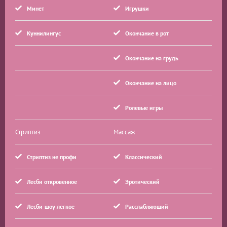
Минет
Игрушки
Куннилингус
Окончание в рот
Окончание на грудь
Окончание на лицо
Ролевые игры
Стриптиз
Массаж
Стриптиз не профи
Классический
Лесби откровенное
Эротический
Лесби-шоу легкое
Расслабляющий